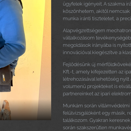
ügyfelek igényeit. A szakma 
köszönhetem, akitől nemcsak a
munka iránti tiszteletet, a prec
Alapvégzettségem mechatronik
vállalkozásom tevékenységéb
megoldások irányába is nyitot
innovációval kiegészítve a klas
Fejlődésünk új mérföldkövekén
Kft.-t, amely kifejezetten az ip
létrehozásával lehetőség nyíl
volumenű projekteket is elvál
partnereinket az ipari elektro
Munkám során villámvédelmi fe
felülvizsgálóként egy másik, re
találkozom. Gyakran keresnek 
során szakszerűtlen munkavég