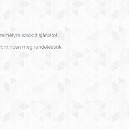
emélyre szabott ajánlatot .
zért minden meg rendelésünk