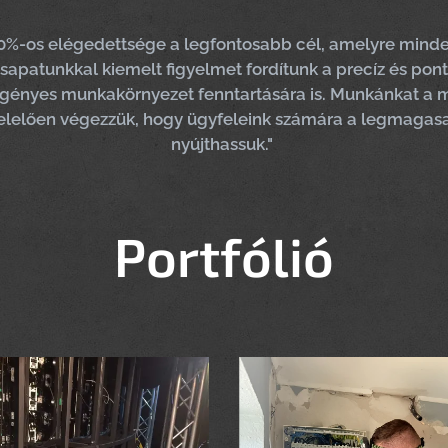
00%-os elégedettsége a legfontosabb cél, amelyre min
sapatunkkal kiemelt figyelmet fordítunk a precíz és p
igényes munkakörnyezet fenntartására is. Munkánkat a 
lelően végezzük, hogy ügyfeleink számára a legmagasa
nyújthassuk."
Portfólió