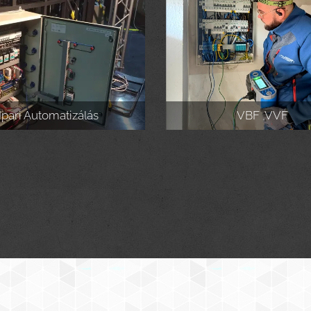
Ipari Automatizálás
VBF ,VVF