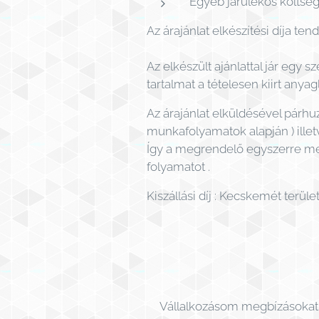
Egyéb járulékos költsé
Az árajánlat elkészítési díja te
Az elkészült ajánlattal jár eg
tartalmat a tételesen kiirt anyagl
Az árajánlat elküldésével párhu
munkafolyamatok alapján ) ille
Így a megrendelő egyszerre me
folyamatot .
Kiszállási díj : Kecskemét terül
Vállalkozásom megbízásokat f