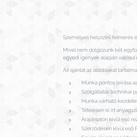
Személyes helyszíni felmerés é
Mivel nem dolgozunk két egyfo
egyedi igények alapján valósul 
Az ajánlat az alábbiakat tartalma
Munka pontos leírása a
Szolgáltatás technikai 
Munka várható kezdete
Tételesen ki irt anyags
Árajánlaton kívül eső re
Szerződésen kívül eső 