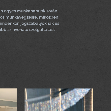
den egyes munkanapunk során
ontos munkavégzésre, miközben
mindenkori jogszabályoknak és
bb színvonalú szolgáltatást