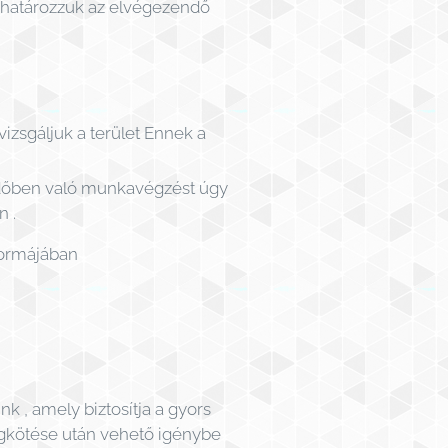
ghatározzuk az elvégezendő
zsgáljuk a terület Ennek a
dőben való munkavégzést úgy
n .
formájában
k , amely biztosítja a gyors
megkötése után vehető igénybe