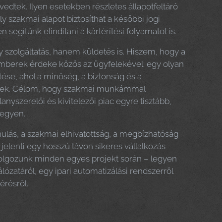
vedtek. Ilyen esetekben részletes állapotfeltáró
 szakmai alapot biztosíthat a későbbi jogi
 segítünk elindítani a kártérítési folyamatot is.
zolgáltatás, hanem küldetés is. Hiszem, hogy a
mberek érdeke közös az ügyfelekével: egy olyan
se, ahol a minőség, a biztonság és a
tékek. Célom, hogy szakmai munkámmal
lanyszerelői és kivitelezői piac egyre tisztább,
legyen.
ulás, a szakmai elhivatottság, a megbízhatóság
elenti egy hosszú távon sikeres vállalkozás
dolgozunk minden egyes projekt során – legyen
lózatáról, egy ipari automatizálási rendszerről
érésről.