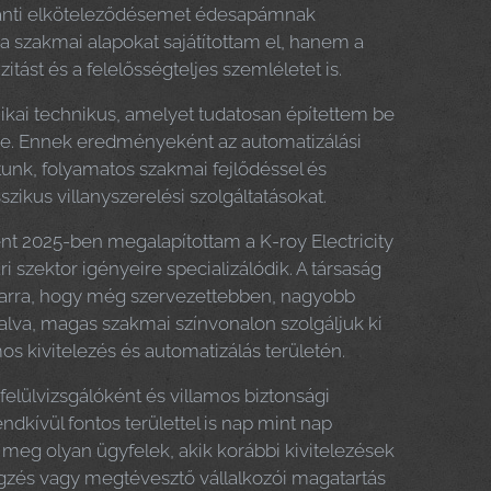
iránti elköteleződésemet édesapámnak
 szakmai alapokat sajátítottam el, hanem a
izitást és a felelősségteljes szemléletet is.
ai technikus, amelyet tudatosan építettem be
e. Ennek eredményeként az automatizálási
tunk, folyamatos szakmai fejlődéssel és
szikus villanyszerelési szolgáltatásokat.
t 2025-ben megalapítottam a K-roy Electricity
ari szektor igényeire specializálódik. A társaság
t arra, hogy még szervezettebben, nagyobb
lalva, magas szakmai színvonalon szolgáljuk ki
mos kivitelezés és automatizálás területén.
lülvizsgálóként és villamos biztonsági
ndkívül fontos területtel is nap mint nap
meg olyan ügyfelek, akik korábbi kivitelezések
zés vagy megtévesztő vállalkozói magatartás