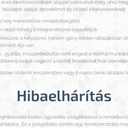
ás éves keretszerződések alapján valósulnak meg ,ahol me
feladatok listáját, terjedelmét és időbeli elhelyezkedését.
 a hely méretétől és rendeltettségétől
k idejét mindig a megrendelővel egyeztetjük
rkezünk a helyszínre ,hanem igény esetén időszakosan átvi
ltüntett díja van
 , gyártás, műszakbeosztás nem engedi a normál munkai
dőben is tudjuk végezni a kijelölt feladatokat felár ellenébe
molásban történik készpénzben vagy 8 napos banki átutalás 
Hibaelhárítás
eghibásodás esetén ügyeletes szolgáltatással is rendelkezün
hárítására . Ez a szolgáltatás szintén egy keretszerződés 