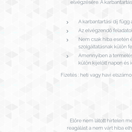
elvégzésére. A karbantart
A karbantartási díj függ
Az elvégzendő feladato
Nem csak hiba esetén é
szolgáltatásnak külön fe
Amennyiben a termelés
külön kijelölt napon és i
Fizetés : heti vagy havi elszá
Előre nem látott hirtelen m
reagálást a nem várt hiba el