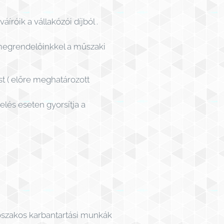
íróik a vállakózói díjból .
 megrendelőinkkel a műszaki
st ( előre meghatározott
és eseten gyorsítja a
őszakos karbantartási munkák