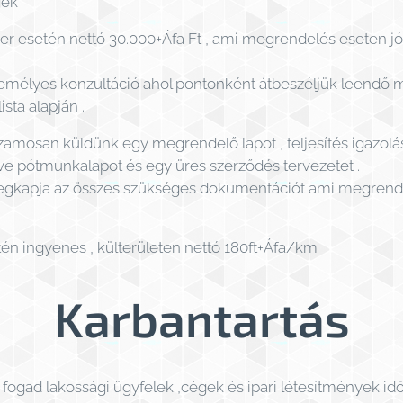
gek
nder esetén nettó 30.000+Áfa Ft , ami megrendelés eseten jóvá
y személyes konzultáció ahol pontonként átbeszéljük leendő
ista alapján .
zamosan küldünk egy megrendelő lapot , teljesítés igazolá
tve pótmunkalapot és egy üres szerződés tervezetet .
gkapja az összes szükséges dokumentációt ami megrendel
etén ingyenes , külterületen nettó 180ft+Áfa/km
Karbantartás
ogad lakossági ügyfelek ,cégek és ipari létesítmények id