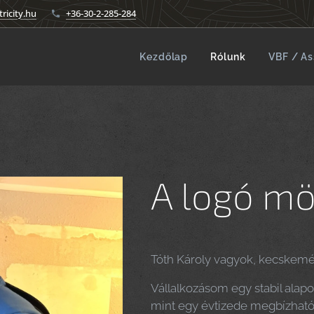
ricity.hu
+36-30-2-285-284
Kezdőlap
Rólunk
VBF / As
A logó m
Tóth Károly vagyok, kecskeméti
Vállalkozásom egy stabil alapo
mint egy évtizede megbízhatóan