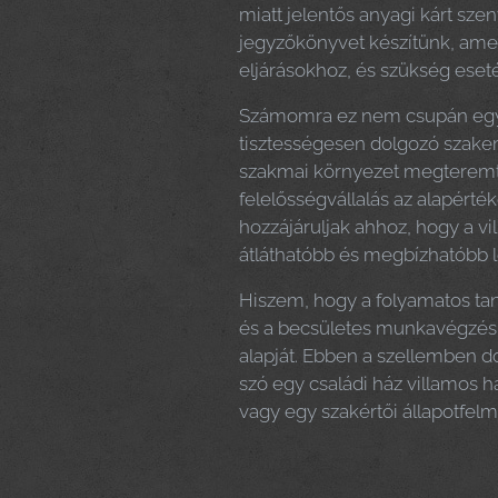
miatt jelentős anyagi kárt szen
jegyzőkönyvet készítünk, amely
eljárásokhoz, és szükség esetén
Számomra ez nem csupán egy s
tisztességesen dolgozó szake
szakmai környezet megteremté
felelősségvállalás az alapér
hozzájáruljak ahhoz, hogy a vil
átláthatóbb és megbízhatóbb 
Hiszem, hogy a folyamatos tan
és a becsületes munkavégzés j
alapját. Ebben a szellemben 
szó egy családi ház villamos há
vagy egy szakértői állapotfelm