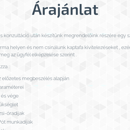
Árajánlat
s konzultáció után készítünk megrendelőink részére egy sz
rma helyen és nem csinálunk kaptafa kivitelezéseket , e
meg az ügyfél elképzelése szerint .
zza :
z előzetes megbeszélés alapján
paraméterei
 és vége
zükséglet
zsi-óradíjak
Pót munkadíjak